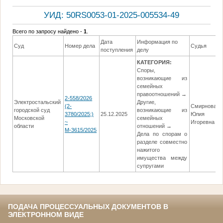
УИД: 50RS0053-01-2025-005534-49
Всего по запросу найдено -
1
.
Дата
Информация по
Суд
Номер дела
Судья
поступления
делу
КАТЕГОРИЯ:
Споры,
возникающие из
семейных
правоотношений →
2-558/2026
Электростальский
Другие,
(2-
Смирнова
городской суд
возникающие из
3780/2025;)
25.12.2025
Юлия
Московской
семейных
~
Игоревна
области
отношений →
М-3615/2025
Дела по спорам о
разделе совместно
нажитого
имущества между
супругами
ПОДАЧА ПРОЦЕССУАЛЬНЫХ ДОКУМЕНТОВ В
ЭЛЕКТРОННОМ ВИДЕ