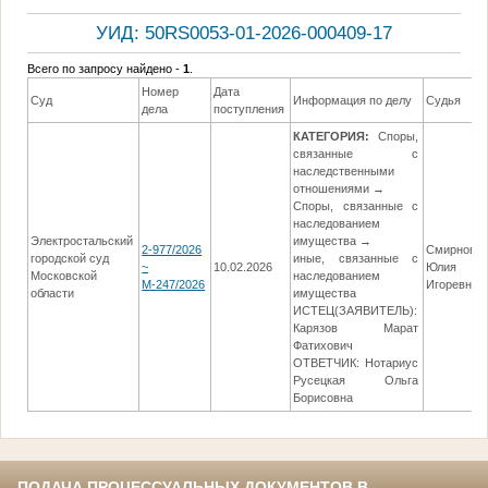
УИД: 50RS0053-01-2026-000409-17
Всего по запросу найдено -
1
.
Номер
Дата
Суд
Информация по делу
Судья
дела
поступления
КАТЕГОРИЯ:
Споры,
связанные с
наследственными
отношениями →
Споры, связанные с
наследованием
Электростальский
имущества →
2-977/2026
Смирнова
городской суд
иные, связанные с
~
10.02.2026
Юлия
Московской
наследованием
М-247/2026
Игоревна
области
имущества
ИСТЕЦ(ЗАЯВИТЕЛЬ):
Карязов Марат
Фатихович
ОТВЕТЧИК: Нотариус
Русецкая Ольга
Борисовна
ПОДАЧА ПРОЦЕССУАЛЬНЫХ ДОКУМЕНТОВ В