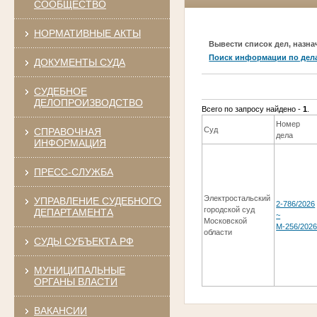
СООБЩЕСТВО
НОРМАТИВНЫЕ АКТЫ
Вывести список дел, назна
Поиск информации по дел
ДОКУМЕНТЫ СУДА
СУДЕБНОЕ
ДЕЛОПРОИЗВОДСТВО
Всего по запросу найдено -
1
.
Номер
Суд
СПРАВОЧНАЯ
дела
ИНФОРМАЦИЯ
ПРЕСС-СЛУЖБА
Электростальский
УПРАВЛЕНИЕ СУДЕБНОГО
2-786/2026
городской суд
ДЕПАРТАМЕНТА
~
Московской
М-256/202
области
СУДЫ СУБЪЕКТА РФ
МУНИЦИПАЛЬНЫЕ
ОРГАНЫ ВЛАСТИ
ВАКАНСИИ