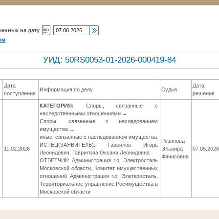
ченных на дату
ам
УИД: 50RS0053-01-2026-000419-84
Дата
Дата
Информация по делу
Судья
поступления
решения
КАТЕГОРИЯ:
Споры, связанные с
наследственными отношениями →
Споры, связанные с наследованием
имущества →
иные, связанные с наследованием имущества
Резяпова
ИСТЕЦ(ЗАЯВИТЕЛЬ): Гаврилов Игорь
11.02.2026
Эльвира
07.05.202
Леонидович, Гаврилова Оксана Леонидовна
6
Фанисовна
ОТВЕТЧИК: Администрация г.о. Электросталь
Московской области, Комитет имущественных
отношений Администрация г.о. Элеткросталь,
Территориальное управление Росимущества в
Московской области