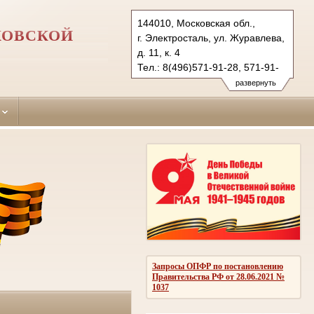
144010, Московская обл.,
КОВСКОЙ
г. Электросталь, ул. Журавлева,
д. 11, к. 4
Тел.: 8(496)571-91-28, 571-91-
20 (ф.)
развернуть
elektrostal.mo@sudrf.ru
Запросы ОПФР по постановлению
Правительства РФ от 28.06.2021 №
1037