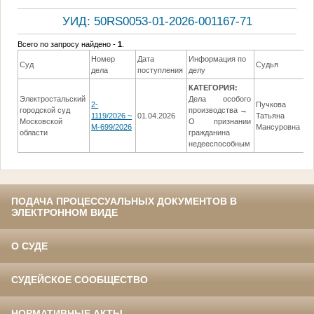
УИД: 50RS0053-01-2026-001167-71
Всего по запросу найдено -
1
.
Номер
Дата
Информация по
Д
Суд
Судья
дела
поступления
делу
р
КАТЕГОРИЯ:
Электростальский
Дела особого
2-
Пучкова
городской суд
производства →
1119/2026 ~
01.04.2026
Татьяна
13
Московской
О признании
М-699/2026
Мансуровна
области
гражданина
недееспособным
ПОДАЧА ПРОЦЕССУАЛЬНЫХ ДОКУМЕНТОВ В
ЭЛЕКТРОННОМ ВИДЕ
О СУДЕ
СУДЕЙСКОЕ СООБЩЕСТВО
НОРМАТИВНЫЕ АКТЫ