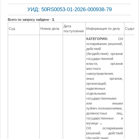
УИД: 50RS0053-01-2026-000938-79
Всего по запросу найдено -
1
.
Дата
Суд
Номер дела
Информация по делу
Судья
поступления
КАТЕГОРИЯ:
Об
оспаривании решений,
действий
(бездействия) органов
государственной
власти, органов
местного
самоуправления,
иных органов,
организаций,
наделенных
отдельными
государственными
или иными
публич.полномочиями,
должностных лиц,
государственных и
муници →
Об оспаривании
решений, действий
(бездействия)