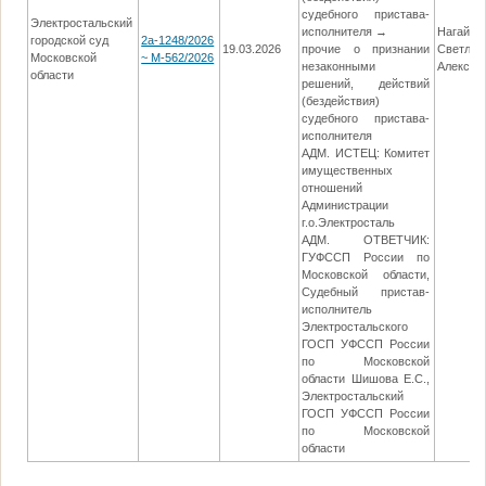
судебного пристава-
Электростальский
исполнителя →
Нагайце
городской суд
2а-1248/2026
19.03.2026
прочие о признании
Светлан
Московской
~ М-562/2026
незаконными
Алексан
области
решений, действий
(бездействия)
судебного пристава-
исполнителя
АДМ. ИСТЕЦ: Комитет
имущественных
отношений
Администрации
г.о.Электросталь
АДМ. ОТВЕТЧИК:
ГУФССП России по
Московской области,
Судебный пристав-
исполнитель
Электростальского
ГОСП УФССП России
по Московской
области Шишова Е.С.,
Электростальский
ГОСП УФССП России
по Московской
области