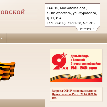
144010, Московская обл.,
КОВСКОЙ
г. Электросталь, ул. Журавлева,
д. 11, к. 4
Тел.: 8(496)571-91-28, 571-91-
20 (ф.)
развернуть
elektrostal.mo@sudrf.ru
Запросы ОПФР по постановлению
Правительства РФ от 28.06.2021 №
1037