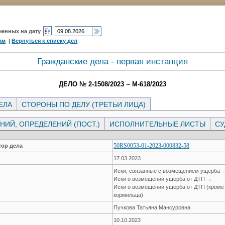
ченных на дату
ам
|
Вернуться к списку дел
Гражданские дела - первая инстанция
ДЕЛО № 2-1508/2023 ~ М-618/2023
ЕЛА
СТОРОНЫ ПО ДЕЛУ (ТРЕТЬИ ЛИЦА)
ИЙ, ОПРЕДЕЛЕНИЙ (ПОСТ.)
ИСПОЛНИТЕЛЬНЫЕ ЛИСТЫ
СУ
50RS0053-01-2023-000832-58
ор дела
17.03.2023
Иски, связанные с возмещением ущерба 
Иски о возмещении ущерба от ДТП →
Иски о возмещении ущерба от ДТП (кроме
кормильца)
Пучкова Татьяна Мансуровна
10.10.2023