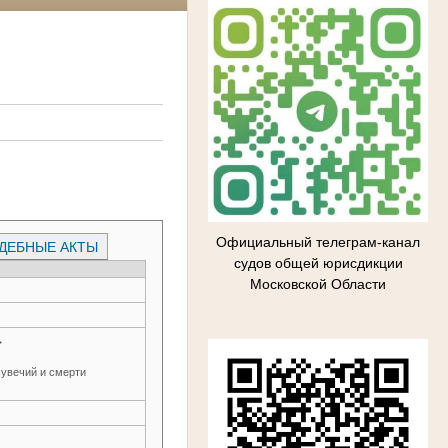
Официальный телеграм-канал
ДЕБНЫЕ АКТЫ
судов общей юрисдикции
Московской Области
→
 увечий и смерти