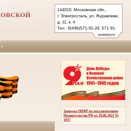
144010, Московская обл.,
КОВСКОЙ
г. Электросталь, ул. Журавлева,
д. 11, к. 4
Тел.: 8(496)571-91-28, 571-91-
20 (ф.)
развернуть
elektrostal.mo@sudrf.ru
Запросы ОПФР по постановлению
Правительства РФ от 28.06.2021 №
1037